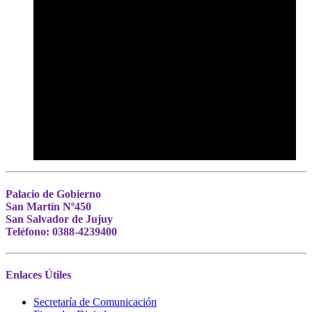
Palacio de Gobierno
San Martín Nº450
San Salvador de Jujuy
Teléfono: 0388-4239400
Enlaces Útiles
Secretaría de Comunicación