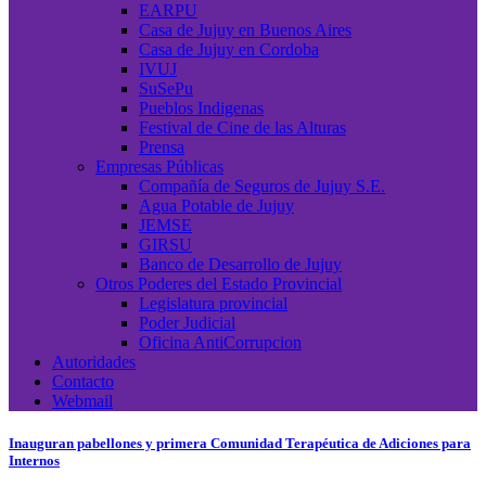
EARPU
Casa de Jujuy en Buenos Aires
Casa de Jujuy en Cordoba
IVUJ
SuSePu
Pueblos Indigenas
Festival de Cine de las Alturas
Prensa
Empresas Públicas
Compañía de Seguros de Jujuy S.E.
Agua Potable de Jujuy
JEMSE
GIRSU
Banco de Desarrollo de Jujuy
Otros Poderes del Estado Provincial
Legislatura provincial
Poder Judicial
Oficina AntiCorrupcion
Autoridades
Contacto
Webmail
Inauguran pabellones y primera Comunidad Terapéutica de Adiciones para
Internos