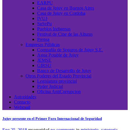
EARPU
Casa de Jujuy en Buenos Aires
Casa de Jujuy en Cordoba
IVUJ
SuSePu
Pueblos Indigenas
Festival de Cine de las Alturas
Prensa
Empresas Públicas
Compañía de Seguros de Jujuy S.E.
Agua Potable de Jujuy
JEMSE
GIRSU
Banco de Desarrollo de Jujuy
Otros Poderes del Estado Provincial
Legislatura provincial
Poder Judicial
Oficina AntiCorrupcion
Autoridades
Contacto
Webmail
Jujuy presente en el Primer Foro Internacional de Seguridad
Ene 25, 2018
mseguridad
no comments
in
ministerio_categoria
,