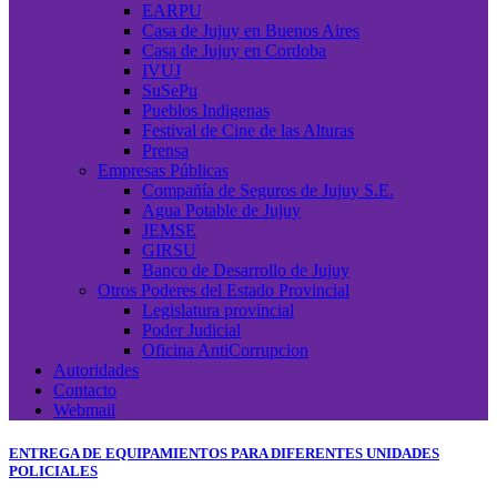
EARPU
Casa de Jujuy en Buenos Aires
Casa de Jujuy en Cordoba
IVUJ
SuSePu
Pueblos Indigenas
Festival de Cine de las Alturas
Prensa
Empresas Públicas
Compañía de Seguros de Jujuy S.E.
Agua Potable de Jujuy
JEMSE
GIRSU
Banco de Desarrollo de Jujuy
Otros Poderes del Estado Provincial
Legislatura provincial
Poder Judicial
Oficina AntiCorrupcion
Autoridades
Contacto
Webmail
ENTREGA DE EQUIPAMIENTOS PARA DIFERENTES UNIDADES
POLICIALES