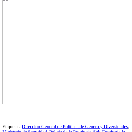
Etiquetas:
Direccion General de Politicas de Genero y Diversidades
,
Ministerio de Seguridad
,
Policía de la Provincia
,
Sub Comisaria la