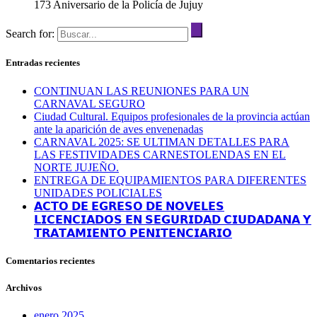
173 Aniversario de la Policía de Jujuy
Search for:
Entradas recientes
CONTINUAN LAS REUNIONES PARA UN
CARNAVAL SEGURO
Ciudad Cultural. Equipos profesionales de la provincia actúan
ante la aparición de aves envenenadas
CARNAVAL 2025: SE ULTIMAN DETALLES PARA
LAS FESTIVIDADES CARNESTOLENDAS EN EL
NORTE JUJEÑO.
ENTREGA DE EQUIPAMIENTOS PARA DIFERENTES
UNIDADES POLICIALES
𝗔𝗖𝗧𝗢 𝗗𝗘 𝗘𝗚𝗥𝗘𝗦𝗢 𝗗𝗘 𝗡𝗢𝗩𝗘𝗟𝗘𝗦
𝗟𝗜𝗖𝗘𝗡𝗖𝗜𝗔𝗗𝗢𝗦 𝗘𝗡 𝗦𝗘𝗚𝗨𝗥𝗜𝗗𝗔𝗗 𝗖𝗜𝗨𝗗𝗔𝗗𝗔𝗡𝗔 𝗬
𝗧𝗥𝗔𝗧𝗔𝗠𝗜𝗘𝗡𝗧𝗢 𝗣𝗘𝗡𝗜𝗧𝗘𝗡𝗖𝗜𝗔𝗥𝗜𝗢
Comentarios recientes
Archivos
enero 2025