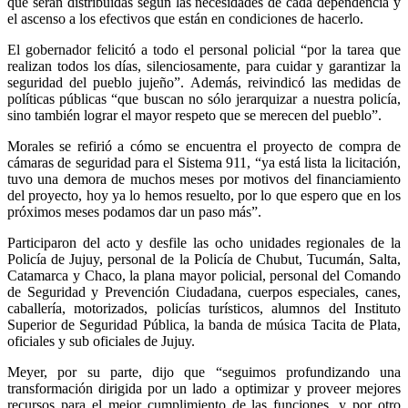
que serán distribuidas según las necesidades de cada dependencia y
el ascenso a los efectivos que están en condiciones de hacerlo.
El gobernador felicitó a todo el personal policial “por la tarea que
realizan todos los días, silenciosamente, para cuidar y garantizar la
seguridad del pueblo jujeño”. Además, reivindicó las medidas de
políticas públicas “que buscan no sólo jerarquizar a nuestra policía,
sino también lograr el mayor respeto que se merecen del pueblo”.
Morales se refirió a cómo se encuentra el proyecto de compra de
cámaras de seguridad para el Sistema 911, “ya está lista la licitación,
tuvo una demora de muchos meses por motivos del financiamiento
del proyecto, hoy ya lo hemos resuelto, por lo que espero que en los
próximos meses podamos dar un paso más”.
Participaron del acto y desfile las ocho unidades regionales de la
Policía de Jujuy, personal de la Policía de Chubut, Tucumán, Salta,
Catamarca y Chaco, la plana mayor policial, personal del Comando
de Seguridad y Prevención Ciudadana, cuerpos especiales, canes,
caballería, motorizados, policías turísticos, alumnos del Instituto
Superior de Seguridad Pública, la banda de música Tacita de Plata,
oficiales y sub oficiales de Jujuy.
Meyer, por su parte, dijo que “seguimos profundizando una
transformación dirigida por un lado a optimizar y proveer mejores
recursos para el mejor cumplimiento de las funciones, y por otro