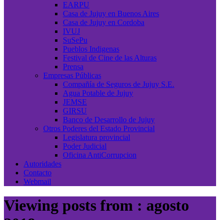
EARPU
Casa de Jujuy en Buenos Aires
Casa de Jujuy en Cordoba
IVUJ
SuSePu
Pueblos Indigenas
Festival de Cine de las Alturas
Prensa
Empresas Públicas
Compañía de Seguros de Jujuy S.E.
Agua Potable de Jujuy
JEMSE
GIRSU
Banco de Desarrollo de Jujuy
Otros Poderes del Estado Provincial
Legislatura provincial
Poder Judicial
Oficina AntiCorrupcion
Autoridades
Contacto
Webmail
Viewing posts from : agosto