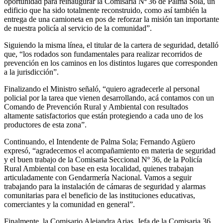
oportunidad para reinaugurar la Comisaría Nª 36 de Palma Sola, un
edificio que ha sido totalmente reconstruido, como así también la
entrega de una camioneta en pos de reforzar la misión tan importante
de nuestra policía al servicio de la comunidad”.
Siguiendo la misma línea, el titular de la cartera de seguridad, detalló
que, “los rodados son fundamentales para realizar recorridos de
prevención en los caminos en los distintos lugares que corresponden
a la jurisdicción”.
Finalizando el Ministro señaló, “quiero agradecerle al personal
policial por la tarea que vienen desarrollando, acá contamos con un
Comando de Prevención Rural y Ambiental con resultados
altamente satisfactorios que están protegiendo a cada uno de los
productores de esta zona”.
Continuando, el Intendente de Palma Sola; Fernando Agüero
expresó, “agradecemos el acompañamiento en materia de seguridad
y el buen trabajo de la Comisaria Seccional Nº 36, de la Policía
Rural Ambiental con base en esta localidad, quienes trabajan
articuladamente con Gendarmería Nacional. Vamos a seguir
trabajando para la instalación de cámaras de seguridad y alarmas
comunitarias para el beneficio de las instituciones educativas,
comerciantes y la comunidad en general”.
Finalmente, la Comisario Alejandra Arias, Jefa de la Comisaria 36