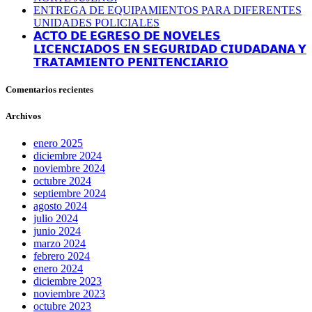
ENTREGA DE EQUIPAMIENTOS PARA DIFERENTES
UNIDADES POLICIALES
𝗔𝗖𝗧𝗢 𝗗𝗘 𝗘𝗚𝗥𝗘𝗦𝗢 𝗗𝗘 𝗡𝗢𝗩𝗘𝗟𝗘𝗦
𝗟𝗜𝗖𝗘𝗡𝗖𝗜𝗔𝗗𝗢𝗦 𝗘𝗡 𝗦𝗘𝗚𝗨𝗥𝗜𝗗𝗔𝗗 𝗖𝗜𝗨𝗗𝗔𝗗𝗔𝗡𝗔 𝗬
𝗧𝗥𝗔𝗧𝗔𝗠𝗜𝗘𝗡𝗧𝗢 𝗣𝗘𝗡𝗜𝗧𝗘𝗡𝗖𝗜𝗔𝗥𝗜𝗢
Comentarios recientes
Archivos
enero 2025
diciembre 2024
noviembre 2024
octubre 2024
septiembre 2024
agosto 2024
julio 2024
junio 2024
marzo 2024
febrero 2024
enero 2024
diciembre 2023
noviembre 2023
octubre 2023