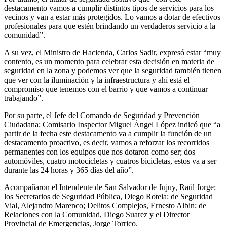
destacamento vamos a cumplir distintos tipos de servicios para los
vecinos y van a estar más protegidos. Lo vamos a dotar de efectivos
profesionales para que estén brindando un verdaderos servicio a la
comunidad”.
A su vez, el Ministro de Hacienda, Carlos Sadir, expresó estar “muy
contento, es un momento para celebrar esta decisión en materia de
seguridad en la zona y podemos ver que la seguridad también tienen
que ver con la iluminación y la infraestructura y ahí está el
compromiso que tenemos con el barrio y que vamos a continuar
trabajando”.
Por su parte, el Jefe del Comando de Seguridad y Prevención
Ciudadana; Comisario Inspector Miguel Ángel López indicó que “a
partir de la fecha este destacamento va a cumplir la función de un
destacamento proactivo, es decir, vamos a reforzar los recorridos
permanentes con los equipos que nos dotaron como ser; dos
automóviles, cuatro motocicletas y cuatros bicicletas, estos va a ser
durante las 24 horas y 365 días del año”.
Acompañaron el Intendente de San Salvador de Jujuy, Raúl Jorge;
los Secretarios de Seguridad Pública, Diego Rotela: de Seguridad
Vial, Alejandro Marenco; Delitos Complejos, Ernesto Albin; de
Relaciones con la Comunidad, Diego Suarez y el Director
Provincial de Emergencias, Jorge Torrico.