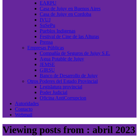
EARPU
Casa de Jujuy en Buenos Aires
Casa de Jujuy en Cordoba
IVUJ
SuSePu
Pueblos Indigenas
Festival de Cine de las Alturas
Prensa
Empresas Públicas
Compañía de Seguros de Jujuy S.E.
Agua Potable de Jujuy
JEMSE
GIRSU
Banco de Desarrollo de Jujuy
Otros Poderes del Estado Provincial
Legislatura provincial
Poder Judicial
Oficina AntiCorrupcion
Autoridades
Contacto
Webmail
Viewing posts from : abril 2023