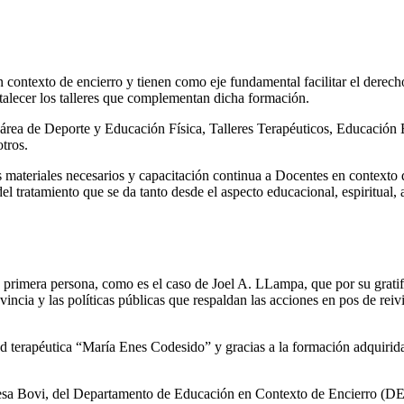
 contexto de encierro y tienen como eje fundamental facilitar el derecho
rtalecer los talleres que complementan dicha formación.
l área de Deporte y Educación Física, Talleres Terapéuticos, Educación 
tros.
s materiales necesarios y capacitación continua a Docentes en contexto 
s del tratamiento que se da tanto desde el aspecto educacional, espiritual,
 primera persona, como es el caso de Joel A. LLampa, que por su gratific
ovincia y las políticas públicas que respaldan las acciones en pos de rei
ad terapéutica “María Enes Codesido” y gracias a la formación adquirida
esa Bovi, del Departamento de Educación en Contexto de Encierro (DECE