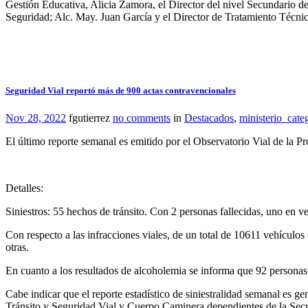
Gestión Educativa, Alicia Zamora, el Director del nivel Secundario de 
Seguridad; Alc. May. Juan García y el Director de Tratamiento Técnic
Seguridad Vial reportó más de 900 actas contravencionales
Nov 28, 2022
fgutierrez
no comments
in
Destacados
,
ministerio_cate
El último reporte semanal es emitido por el Observatorio Vial de la P
Detalles:
Siniestros: 55 hechos de tránsito. Con 2 personas fallecidas, uno en v
Con respecto a las infracciones viales, de un total de 10611 vehículos
otras.
En cuanto a los resultados de alcoholemia se informa que 92 personas 
Cabe indicar que el reporte estadístico de siniestralidad semanal es ge
Tránsito y Seguridad Vial y Cuerpo Caminera dependientes de la Secr