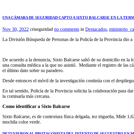
UNA CÁMARA DE SEGURIDAD CAPTO A SIXTO BALCARSE EN LA TE
Nov 30, 2022
criseguridad
no comments
in
Destacados
,
ministerio_ca
La División Búsqueda de Personas de la Policía de la Provincia dio a
De acuerdo a la denuncia, Sixto Balcarse salió de su domicilio en la 
una consulta médica a la que no asistió. Mediante el registro de las 
el último dato sobre su paradero.
Desde entonces el móvil de la investigación continúa con el despliegue
En tal sentido, Policía de la Provincia solicita la colaboración para d
la comisaría más cercana.
Como identificar a Sixto Balcarse
Sixto Balcarse, es de contextura física delgada, tez trigueña, Mide 1,
mochila color verde.
DETUVIERON AL PROTAGONISTA DEL INTENTO DE SECUESTRO EN 