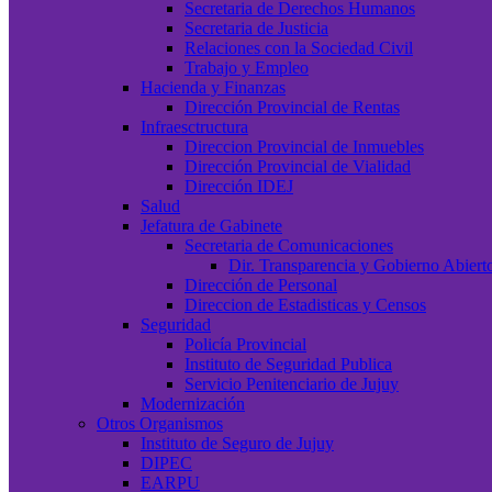
Secretaria de Derechos Humanos
Secretaria de Justicia
Relaciones con la Sociedad Civil
Trabajo y Empleo
Hacienda y Finanzas
Dirección Provincial de Rentas
Infraesctructura
Direccion Provincial de Inmuebles
Dirección Provincial de Vialidad
Dirección IDEJ
Salud
Jefatura de Gabinete
Secretaria de Comunicaciones
Dir. Transparencia y Gobierno Abiert
Dirección de Personal
Direccion de Estadisticas y Censos
Seguridad
Policía Provincial
Instituto de Seguridad Publica
Servicio Penitenciario de Jujuy
Modernización
Otros Organismos
Instituto de Seguro de Jujuy
DIPEC
EARPU