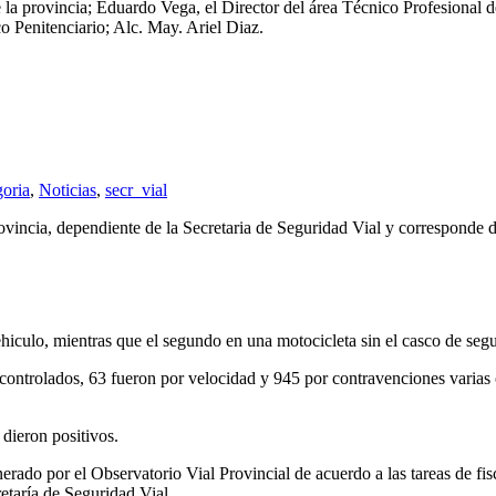
la provincia; Eduardo Vega, el Director del área Técnico Profesional de
o Penitenciario; Alc. May. Ariel Diaz.
goria
,
Noticias
,
secr_vial
rovincia, dependiente de la Secretaria de Seguridad Vial y corresponde 
ehiculo, mientras que el segundo en una motocicleta sin el casco de seg
 controlados, 63 fueron por velocidad y 945 por contravenciones varias c
dieron positivos.
nerado por el Observatorio Vial Provincial de acuerdo a las tareas de fi
etaría de Seguridad Vial.