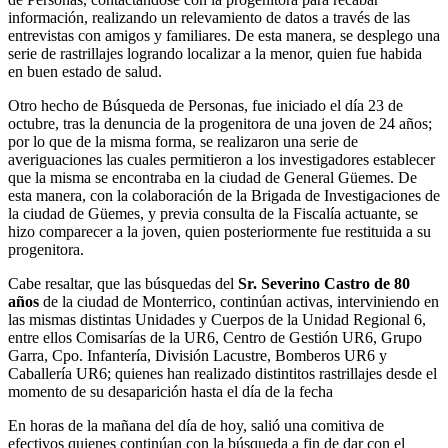
información, realizando un relevamiento de datos a través de las
entrevistas con amigos y familiares. De esta manera, se desplego una
serie de rastrillajes logrando localizar a la menor, quien fue habida
en buen estado de salud.
Otro hecho de Búsqueda de Personas, fue iniciado el día 23 de
octubre, tras la denuncia de la progenitora de una joven de 24 años;
por lo que de la misma forma, se realizaron una serie de
averiguaciones las cuales permitieron a los investigadores establecer
que la misma se encontraba en la ciudad de General Güemes. De
esta manera, con la colaboración de la Brigada de Investigaciones de
la ciudad de Güemes, y previa consulta de la Fiscalía actuante, se
hizo comparecer a la joven, quien posteriormente fue restituida a su
progenitora.
Cabe resaltar, que las búsquedas del
Sr. Severino Castro de 80
años
de la ciudad de Monterrico, continúan activas, interviniendo en
las mismas distintas Unidades y Cuerpos de la Unidad Regional 6,
entre ellos Comisarías de la UR6, Centro de Gestión UR6, Grupo
Garra, Cpo. Infantería, División Lacustre, Bomberos UR6 y
Caballería UR6; quienes han realizado distintitos rastrillajes desde el
momento de su desaparición hasta el día de la fecha
En horas de la mañana del día de hoy, salió una comitiva de
efectivos quienes continúan con la búsqueda a fin de dar con el