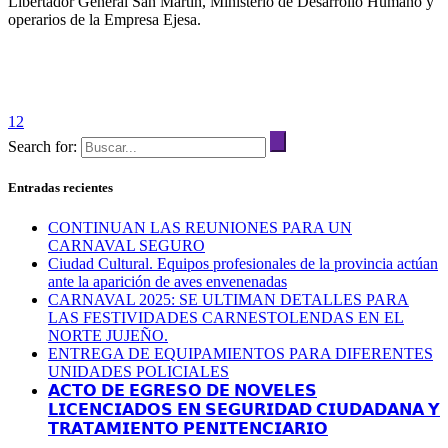
Libertador General San Martín, Ministerio de Desarrollo Humano y
operarios de la Empresa Ejesa.
1
2
Search for:
Entradas recientes
CONTINUAN LAS REUNIONES PARA UN
CARNAVAL SEGURO
Ciudad Cultural. Equipos profesionales de la provincia actúan
ante la aparición de aves envenenadas
CARNAVAL 2025: SE ULTIMAN DETALLES PARA
LAS FESTIVIDADES CARNESTOLENDAS EN EL
NORTE JUJEÑO.
ENTREGA DE EQUIPAMIENTOS PARA DIFERENTES
UNIDADES POLICIALES
𝗔𝗖𝗧𝗢 𝗗𝗘 𝗘𝗚𝗥𝗘𝗦𝗢 𝗗𝗘 𝗡𝗢𝗩𝗘𝗟𝗘𝗦
𝗟𝗜𝗖𝗘𝗡𝗖𝗜𝗔𝗗𝗢𝗦 𝗘𝗡 𝗦𝗘𝗚𝗨𝗥𝗜𝗗𝗔𝗗 𝗖𝗜𝗨𝗗𝗔𝗗𝗔𝗡𝗔 𝗬
𝗧𝗥𝗔𝗧𝗔𝗠𝗜𝗘𝗡𝗧𝗢 𝗣𝗘𝗡𝗜𝗧𝗘𝗡𝗖𝗜𝗔𝗥𝗜𝗢