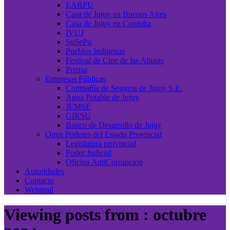
EARPU
Casa de Jujuy en Buenos Aires
Casa de Jujuy en Cordoba
IVUJ
SuSePu
Pueblos Indigenas
Festival de Cine de las Alturas
Prensa
Empresas Públicas
Compañía de Seguros de Jujuy S.E.
Agua Potable de Jujuy
JEMSE
GIRSU
Banco de Desarrollo de Jujuy
Otros Poderes del Estado Provincial
Legislatura provincial
Poder Judicial
Oficina AntiCorrupcion
Autoridades
Contacto
Webmail
Viewing posts from : octubre