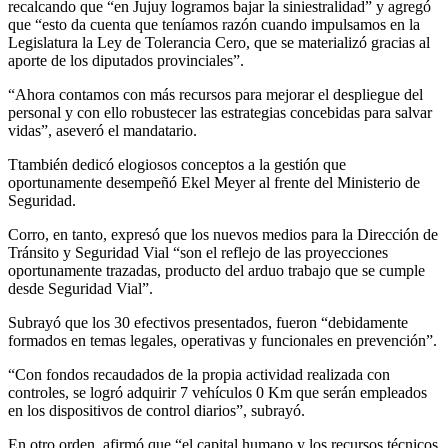
recalcando que “en Jujuy logramos bajar la siniestralidad” y agregó
que “esto da cuenta que teníamos razón cuando impulsamos en la
Legislatura la Ley de Tolerancia Cero, que se materializó gracias al
aporte de los diputados provinciales”.
“Ahora contamos con más recursos para mejorar el despliegue del
personal y con ello robustecer las estrategias concebidas para salvar
vidas”, aseveró el mandatario.
Ttambién dedicó elogiosos conceptos a la gestión que
oportunamente desempeñó Ekel Meyer al frente del Ministerio de
Seguridad.
Corro, en tanto, expresó que los nuevos medios para la Dirección de
Tránsito y Seguridad Vial “son el reflejo de las proyecciones
oportunamente trazadas, producto del arduo trabajo que se cumple
desde Seguridad Vial”.
Subrayó que los 30 efectivos presentados, fueron “debidamente
formados en temas legales, operativas y funcionales en prevención”.
“Con fondos recaudados de la propia actividad realizada con
controles, se logró adquirir 7 vehículos 0 Km que serán empleados
en los dispositivos de control diarios”, subrayó.
En otro orden, afirmó que “el capital humano y los recursos técnicos