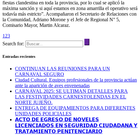
fiestas clandestina en toda la provincia, por lo cual se aplicó la
máxima sanción y si aquí estamos en zona amarrilla el operativo será
todavía más estricto”. Acompañaron el Secretario de Relaciones con
la Comunidad, Adriano Morone y el Jefe de Regional N° 5,
Comisario Mayor, Martin Alcaraz.
1
2
3
Search for:
Entradas recientes
CONTINUAN LAS REUNIONES PARA UN
CARNAVAL SEGURO
Ciudad Cultural. Equipos profesionales de la provincia actúan
ante la aparición de aves envenenadas
CARNAVAL 2025: SE ULTIMAN DETALLES PARA
LAS FESTIVIDADES CARNESTOLENDAS EN EL
NORTE JUJEÑO.
ENTREGA DE EQUIPAMIENTOS PARA DIFERENTES
UNIDADES POLICIALES
𝗔𝗖𝗧𝗢 𝗗𝗘 𝗘𝗚𝗥𝗘𝗦𝗢 𝗗𝗘 𝗡𝗢𝗩𝗘𝗟𝗘𝗦
𝗟𝗜𝗖𝗘𝗡𝗖𝗜𝗔𝗗𝗢𝗦 𝗘𝗡 𝗦𝗘𝗚𝗨𝗥𝗜𝗗𝗔𝗗 𝗖𝗜𝗨𝗗𝗔𝗗𝗔𝗡𝗔 𝗬
𝗧𝗥𝗔𝗧𝗔𝗠𝗜𝗘𝗡𝗧𝗢 𝗣𝗘𝗡𝗜𝗧𝗘𝗡𝗖𝗜𝗔𝗥𝗜𝗢