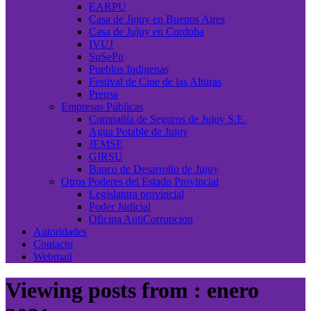
EARPU
Casa de Jujuy en Buenos Aires
Casa de Jujuy en Cordoba
IVUJ
SuSePu
Pueblos Indigenas
Festival de Cine de las Alturas
Prensa
Empresas Públicas
Compañía de Seguros de Jujuy S.E.
Agua Potable de Jujuy
JEMSE
GIRSU
Banco de Desarrollo de Jujuy
Otros Poderes del Estado Provincial
Legislatura provincial
Poder Judicial
Oficina AntiCorrupcion
Autoridades
Contacto
Webmail
Viewing posts from : enero